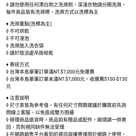
◊ 請勿使用任何漂白劑之洗滌劑，深淺衣物請分開洗滌，
每件商品皆有洗滌標，洗滌方式以洗標為主
♦ 洗滌重點(洗標為主)
◊ 不可烘乾
◊ 不可浸泡
◊ 洗滌放入洗衣袋
◊ 請於陰涼處吊掛晾乾
♦ 寄送方式
◊ 台灣本島單筆訂單滿NT.$7,000元免運費
◊ 台灣本島單筆訂單未滿NT.$7,000元，收運費$100-$130
元
♦ 注意說明
◊ 尺寸表皆為參考值，有任何尺寸問題建議於購買前先詢
問線上客服，以免造成雙方困擾
◊ 辦理商品退貨時，商品如有贈品或配件，麻煩請一併寄
回，否則視同缺件無法受理
◊ 在網路銷售平台看到的資訊與優惠僅限於網路上使用，