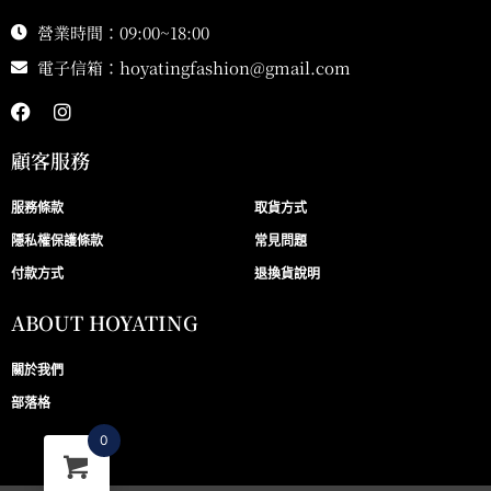
營業時間：09:00~18:00
電子信箱：
hoyatingfashion@gmail.com
顧客服務
服務條款
取貨方式
隱私權保護條款
常見問題
付款方式
退換貨說明
ABOUT HOYATING
關於我們
部落格
0