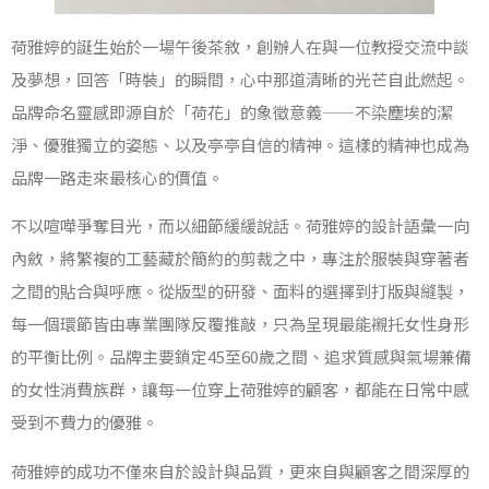
荷雅婷的誕生始於一場午後茶敘，創辦人在與一位教授交流中談
及夢想，回答「時裝」的瞬間，心中那道清晰的光芒自此燃起。
品牌命名靈感即源自於「荷花」的象徵意義——不染塵埃的潔
淨、優雅獨立的姿態、以及亭亭自信的精神。這樣的精神也成為
品牌一路走來最核心的價值。
不以喧嘩爭奪目光，而以細節緩緩說話。荷雅婷的設計語彙一向
內斂，將繁複的工藝藏於簡約的剪裁之中，專注於服裝與穿著者
之間的貼合與呼應。從版型的研發、面料的選擇到打版與縫製，
每一個環節皆由專業團隊反覆推敲，只為呈現最能襯托女性身形
的平衡比例。品牌主要鎖定45至60歲之間、追求質感與氣場兼備
的女性消費族群，讓每一位穿上荷雅婷的顧客，都能在日常中感
受到不費力的優雅。
荷雅婷的成功不僅來自於設計與品質，更來自與顧客之間深厚的