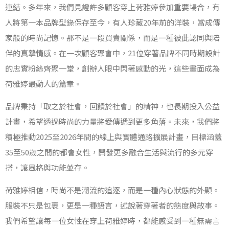
連結。多年來，我們見證許多顧客穿上荷雅婷參加重要場合，有
人將第一本品牌型錄保存至今，有人珍藏20年前的洋裝，當成傳
家般的時尚記憶。那不是一段買賣關係，而是一種彼此認同與陪
伴的真摯情感。在一次顧客聚會中，21位穿著品牌不同時期設計
的忠實粉絲齊聚一堂，創辦人眼中閃著感動的光，這些畫面成為
荷雅婷最動人的篇章。
品牌秉持「取之於社會，回饋於社會」的精神，也長期投入公益
計畫，希望透過時尚的力量將愛傳遞到更多角落。未來，我們將
積極推動2025至2026年間的線上與實體通路擴展計畫，目標涵蓋
35至50歲之間的都會女性，開發更多融合生活與流行的多元穿
搭，讓風格與功能並存。
荷雅婷相信，時尚不是潮流的追逐，而是一種內心狀態的外顯。
服裝不只是包裹，更是一種語言，述說著穿著者的態度與故事。
我們希望讓每一位女性在穿上荷雅婷時，都能感受到一種無需言